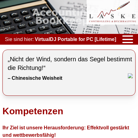
Sie sind hier:
VirtualDJ Portable for PC [Lifetime]
KOMPETENZEN
„Nicht der Wind, sondern das Segel bestimmt
ACCOUNTING & BOOKKEEPING
die Richtung!“
– Chinesische Weisheit
CONTROLLING
COACHING
COOPERATION
Kompetenzen
MARKETING
Ihr Ziel ist unsere Herausforderung: Effektvoll gestärkt
KONTAKT
und wettbewerbsfähig!