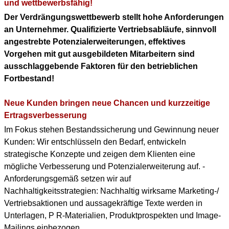
KONTAKT
und wettbewerbsfähig!
Der Verdrängungswettbewerb stellt hohe Anforderungen
DOWNLOAD PDF
an Unternehmer. Qualifizierte Vertriebsabläufe, sinnvoll
(ENGLISH PROFILE)
angestrebte Potenzialerweiterungen, effektives
Vorgehen mit gut ausgebildeten Mitarbeitern sind
BERUFLICHER WERDEGANG
ausschlaggebende Faktoren für den betrieblichen
(+ENGLISH PROFILE)
Fortbestand!
Neue Kunden bringen neue Chancen und kurzzeitige
Ertragsverbesserung
Im Fokus stehen Bestandssicherung und Gewinnung neuer
Kunden: Wir entschlüsseln den Bedarf, entwickeln
strategische Konzepte und zeigen dem Klienten eine
mögliche Verbesserung und Potenzialerweiterung auf. -
Anforderungsgemäß setzen wir auf
Nachhaltigkeitsstrategien: Nachhaltig wirksame Marketing-/
Vertriebsaktionen und aussagekräftige Texte werden in
Unterlagen, P R-Materialien, Produktprospekten und Image-
Mailings einbezogen.