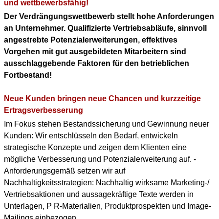
KONTAKT
und wettbewerbsfähig!
Der Verdrängungswettbewerb stellt hohe Anforderungen
DOWNLOAD PDF
an Unternehmer. Qualifizierte Vertriebsabläufe, sinnvoll
(ENGLISH PROFILE)
angestrebte Potenzialerweiterungen, effektives
Vorgehen mit gut ausgebildeten Mitarbeitern sind
BERUFLICHER WERDEGANG
ausschlaggebende Faktoren für den betrieblichen
(+ENGLISH PROFILE)
Fortbestand!
Neue Kunden bringen neue Chancen und kurzzeitige
Ertragsverbesserung
Im Fokus stehen Bestandssicherung und Gewinnung neuer
Kunden: Wir entschlüsseln den Bedarf, entwickeln
strategische Konzepte und zeigen dem Klienten eine
mögliche Verbesserung und Potenzialerweiterung auf. -
Anforderungsgemäß setzen wir auf
Nachhaltigkeitsstrategien: Nachhaltig wirksame Marketing-/
Vertriebsaktionen und aussagekräftige Texte werden in
Unterlagen, P R-Materialien, Produktprospekten und Image-
Mailings einbezogen.