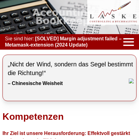
Sie sind hier:
[SOLVED] Margin adjustment failed –
Metamask-extension (2024 Update)
KOMPETENZEN
„Nicht der Wind, sondern das Segel bestimmt
ACCOUNTING & BOOKKEEPING
die Richtung!“
– Chinesische Weisheit
CONTROLLING
COACHING
COOPERATION
Kompetenzen
MARKETING
Ihr Ziel ist unsere Herausforderung: Effektvoll gestärkt