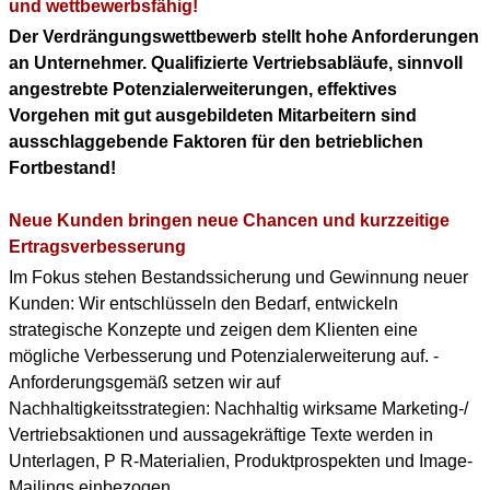
KONTAKT
und wettbewerbsfähig!
Der Verdrängungswettbewerb stellt hohe Anforderungen
DOWNLOAD PDF
an Unternehmer. Qualifizierte Vertriebsabläufe, sinnvoll
(ENGLISH PROFILE)
angestrebte Potenzialerweiterungen, effektives
Vorgehen mit gut ausgebildeten Mitarbeitern sind
BERUFLICHER WERDEGANG
ausschlaggebende Faktoren für den betrieblichen
(+ENGLISH PROFILE)
Fortbestand!
Neue Kunden bringen neue Chancen und kurzzeitige
Ertragsverbesserung
Im Fokus stehen Bestandssicherung und Gewinnung neuer
Kunden: Wir entschlüsseln den Bedarf, entwickeln
strategische Konzepte und zeigen dem Klienten eine
mögliche Verbesserung und Potenzialerweiterung auf. -
Anforderungsgemäß setzen wir auf
Nachhaltigkeitsstrategien: Nachhaltig wirksame Marketing-/
Vertriebsaktionen und aussagekräftige Texte werden in
Unterlagen, P R-Materialien, Produktprospekten und Image-
Mailings einbezogen.