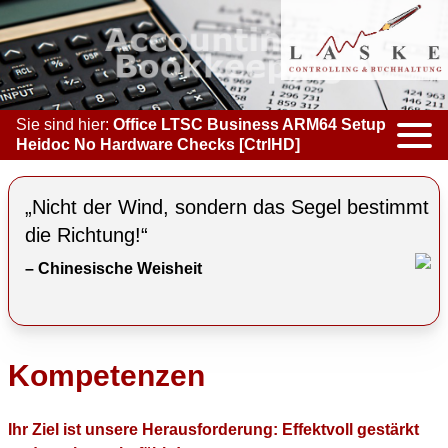
Sie sind hier:
Office LTSC Business ARM64 Setup
Heidoc No Hardware Checks [CtrlHD]
KOMPETENZEN
„Nicht der Wind, sondern das Segel bestimmt
ACCOUNTING & BOOKKEEPING
die Richtung!“
– Chinesische Weisheit
CONTROLLING
COACHING
COOPERATION
Kompetenzen
MARKETING
Ihr Ziel ist unsere Herausforderung: Effektvoll gestärkt