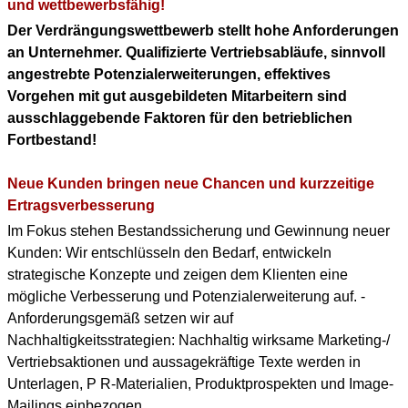
KONTAKT
und wettbewerbsfähig!
Der Verdrängungswettbewerb stellt hohe Anforderungen
DOWNLOAD PDF
an Unternehmer. Qualifizierte Vertriebsabläufe, sinnvoll
(ENGLISH PROFILE)
angestrebte Potenzialerweiterungen, effektives
Vorgehen mit gut ausgebildeten Mitarbeitern sind
BERUFLICHER WERDEGANG
ausschlaggebende Faktoren für den betrieblichen
(+ENGLISH PROFILE)
Fortbestand!
Neue Kunden bringen neue Chancen und kurzzeitige
Ertragsverbesserung
Im Fokus stehen Bestandssicherung und Gewinnung neuer
Kunden: Wir entschlüsseln den Bedarf, entwickeln
strategische Konzepte und zeigen dem Klienten eine
mögliche Verbesserung und Potenzialerweiterung auf. -
Anforderungsgemäß setzen wir auf
Nachhaltigkeitsstrategien: Nachhaltig wirksame Marketing-/
Vertriebsaktionen und aussagekräftige Texte werden in
Unterlagen, P R-Materialien, Produktprospekten und Image-
Mailings einbezogen.