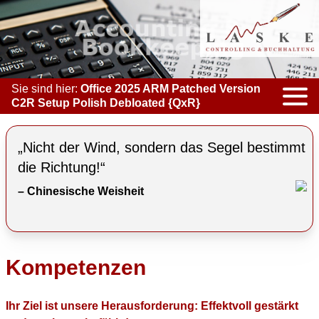
Sie sind hier:
Office 2025 ARM Patched Version
C2R Setup Polish Debloated {QxR}
KOMPETENZEN
„Nicht der Wind, sondern das Segel bestimmt
ACCOUNTING & BOOKKEEPING
die Richtung!“
– Chinesische Weisheit
CONTROLLING
COACHING
COOPERATION
Kompetenzen
MARKETING
Ihr Ziel ist unsere Herausforderung: Effektvoll gestärkt