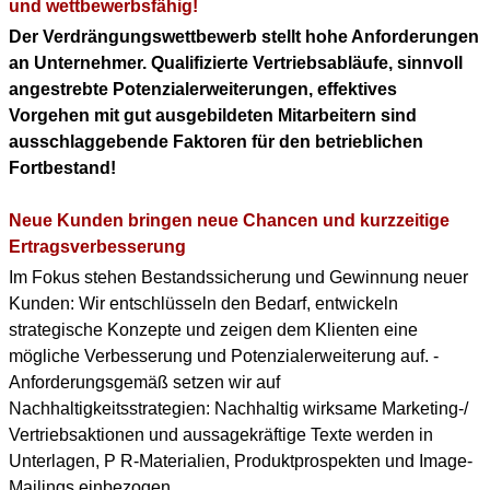
KONTAKT
und wettbewerbsfähig!
Der Verdrängungswettbewerb stellt hohe Anforderungen
DOWNLOAD PDF
an Unternehmer. Qualifizierte Vertriebsabläufe, sinnvoll
(ENGLISH PROFILE)
angestrebte Potenzialerweiterungen, effektives
Vorgehen mit gut ausgebildeten Mitarbeitern sind
BERUFLICHER WERDEGANG
ausschlaggebende Faktoren für den betrieblichen
(+ENGLISH PROFILE)
Fortbestand!
Neue Kunden bringen neue Chancen und kurzzeitige
Ertragsverbesserung
Im Fokus stehen Bestandssicherung und Gewinnung neuer
Kunden: Wir entschlüsseln den Bedarf, entwickeln
strategische Konzepte und zeigen dem Klienten eine
mögliche Verbesserung und Potenzialerweiterung auf. -
Anforderungsgemäß setzen wir auf
Nachhaltigkeitsstrategien: Nachhaltig wirksame Marketing-/
Vertriebsaktionen und aussagekräftige Texte werden in
Unterlagen, P R-Materialien, Produktprospekten und Image-
Mailings einbezogen.