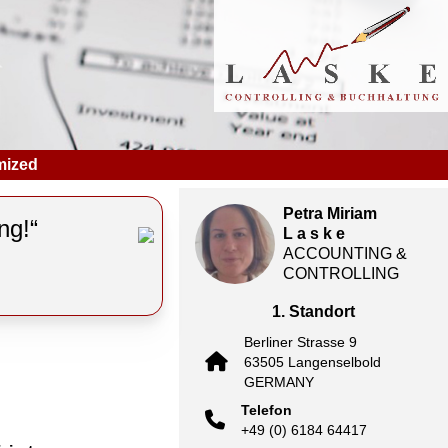
mized
Petra Miriam
ng!“
L a s k e
ACCOUNTING &
CONTROLLING
1. Standort
Berliner Strasse 9
63505 Langenselbold
GERMANY
Telefon
+49 (0) 6184 64417