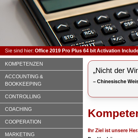
Sie sind hier:
Office 2019 Pro Plus 64 bit Activation Incl
KOMPETENZEN
„Nicht der Wi
ACCOUNTING &
– Chinesische Weis
BOOKKEEPING
CONTROLLING
COACHING
Kompete
COOPERATION
Ihr Ziel ist unsere H
MARKETING