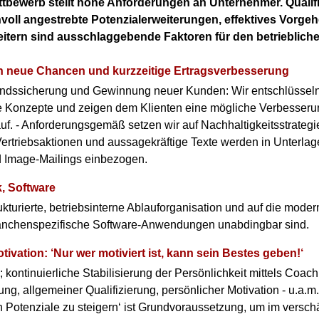
bewerb stellt hohe Anforderungen an Unternehmer. Qualifi
nvoll angestrebte Potenzialerweiterungen, effektives Vorgeh
eitern sind ausschlaggebende Faktoren für den betrieblich
 neue Chancen und kurzzeitige Ertragsverbesserung
ndssicherung und Gewinnung neuer Kunden: Wir entschlüsseln
he Konzepte und zeigen dem Klienten eine mögliche Verbesser
uf. - Anforderungsgemäß setzen wir auf Nachhaltigkeitsstrategi
ertriebsaktionen und aussagekräftige Texte werden in Unterlage
 Image-Mailings einbezogen.
k, Software
ukturierte, betriebsinterne Ablauforganisation und auf die mode
anchenspezifische Software-Anwendungen unabdingbar sind.
tivation: ‘Nur wer motiviert ist, kann sein Bestes geben!‘
kontinuierliche Stabilisierung der Persönlichkeit mittels Coac
ng, allgemeiner Qualifizierung, persönlicher Motivation - u.a.m.
n Potenziale zu steigern‘ ist Grundvoraussetzung, um im verschä