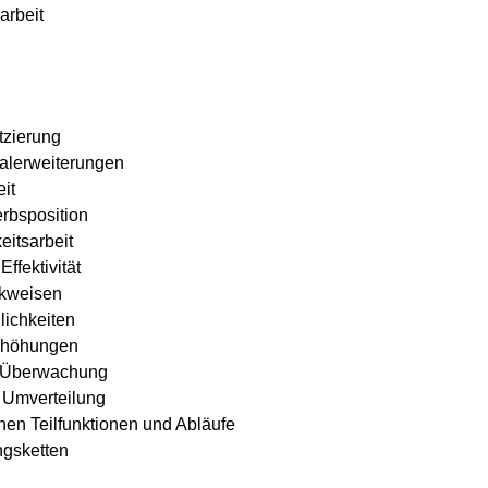
arbeit
tzierung
alerweiterungen
it
rbsposition
eitsarbeit
ffektivität
nkweisen
lichkeiten
rhöhungen
d Überwachung
 Umverteilung
chen Teilfunktionen und Abläufe
ngsketten