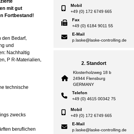
zierte
Mobil
en mit gut
+49 (0) 172 6749 665
en Fortbestand!
Fax
+49 (0) 6184 9011 55
E-Mail
 den Bedarf,
p.laske@laske-controlling.de
ung und
en: Nachhaltig
n, P R-Materialien,
2. Standort
Klosterholzweg 18 b
24944 Flensburg
GERMANY
rne technische
Telefon
+49 (0) 4615 00342 75
Mobil
hings zwecks
+49 (0) 172 6749 665
E-Mail
rften beruflichen
p.laske@laske-controlling.de