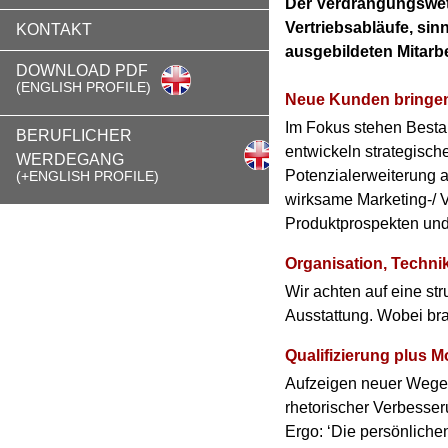
Der Verdrängungswett
Vertriebsabläufe, sin
KONTAKT
ausgebildeten Mitarb
DOWNLOAD PDF
(ENGLISH PROFILE)
Neue Kunden bringen
Im Fokus stehen Besta
BERUFLICHER
entwickeln strategisc
WERDEGANG
Potenzialerweiterung a
(+ENGLISH PROFILE)
wirksame Marketing-/ V
Produktprospekten und
Organisation, Techni
Wir achten auf eine str
Ausstattung. Wobei br
Qualifizierung plus Mo
Aufzeigen neuer Wege; 
rhetorischer Verbesseru
Ergo: ‘Die persönliche