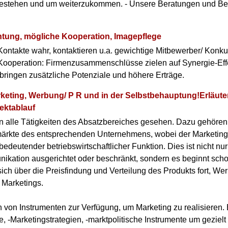
bestehen und um weiterzukommen. - Unsere Beratungen und Be
tung, mögliche Kooperation, Imagepflege
ontakte wahr, kontaktieren u.a. gewichtige Mitbewerber/ Konku
r Kooperation: Firmenzusammenschlüsse zielen auf Synergie-Eff
ringen zusätzliche Potenziale und höhere Erträge.
arketing, Werbung/ P R und in der Selbstbehauptung!Erläut
ektablauf
n alle Tätigkeiten des Absatzbereiches gesehen. Dazu gehören
ärkte des entsprechenden Unternehmens, wobei der Marketing-
bedeutender betriebswirtschaftlicher Funktion. Dies ist nicht n
ation ausgerichtet oder beschränkt, sondern es beginnt scho
sich über die Preisfindung und Verteilung des Produkts fort, We
s Marketings.
 von Instrumenten zur Verfügung, um Marketing zu realisieren.
e, -Marketingstrategien, -marktpolitische Instrumente um gezie