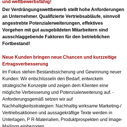
KONTAKT
und wettbewerbsfähig!
Der Verdrängungswettbewerb stellt hohe Anforderungen
DOWNLOAD PDF
an Unternehmer. Qualifizierte Vertriebsabläufe, sinnvoll
(ENGLISH PROFILE)
angestrebte Potenzialerweiterungen, effektives
Vorgehen mit gut ausgebildeten Mitarbeitern sind
BERUFLICHER WERDEGANG
ausschlaggebende Faktoren für den betrieblichen
(+ENGLISH PROFILE)
Fortbestand!
Neue Kunden bringen neue Chancen und kurzzeitige
Ertragsverbesserung
Im Fokus stehen Bestandssicherung und Gewinnung neuer
Kunden: Wir entschlüsseln den Bedarf, entwickeln
strategische Konzepte und zeigen dem Klienten eine
mögliche Verbesserung und Potenzialerweiterung auf. -
Anforderungsgemäß setzen wir auf
Nachhaltigkeitsstrategien: Nachhaltig wirksame Marketing-/
Vertriebsaktionen und aussagekräftige Texte werden in
Unterlagen, P R-Materialien, Produktprospekten und Image-
Mailings einbezogen.