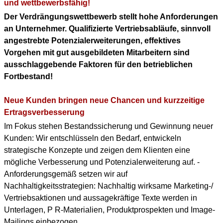
KONTAKT
und wettbewerbsfähig!
Der Verdrängungswettbewerb stellt hohe Anforderungen
DOWNLOAD PDF
an Unternehmer. Qualifizierte Vertriebsabläufe, sinnvoll
(ENGLISH PROFILE)
angestrebte Potenzialerweiterungen, effektives
Vorgehen mit gut ausgebildeten Mitarbeitern sind
BERUFLICHER WERDEGANG
ausschlaggebende Faktoren für den betrieblichen
(+ENGLISH PROFILE)
Fortbestand!
Neue Kunden bringen neue Chancen und kurzzeitige
Ertragsverbesserung
Im Fokus stehen Bestandssicherung und Gewinnung neuer
Kunden: Wir entschlüsseln den Bedarf, entwickeln
strategische Konzepte und zeigen dem Klienten eine
mögliche Verbesserung und Potenzialerweiterung auf. -
Anforderungsgemäß setzen wir auf
Nachhaltigkeitsstrategien: Nachhaltig wirksame Marketing-/
Vertriebsaktionen und aussagekräftige Texte werden in
Unterlagen, P R-Materialien, Produktprospekten und Image-
Mailings einbezogen.