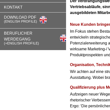
Der Verdrängungswett
Vertriebsabläufe, sin
KONTAKT
ausgebildeten Mitarb
DOWNLOAD PDF
(ENGLISH PROFILE)
Neue Kunden bringen
Im Fokus stehen Besta
BERUFLICHER
entwickeln strategisc
WERDEGANG
Potenzialerweiterung a
(+ENGLISH PROFILE)
wirksame Marketing-/ V
Produktprospekten und
Organisation, Techni
Wir achten auf eine str
Ausstattung. Wobei br
Qualifizierung plus Mo
Aufzeigen neuer Wege; 
rhetorischer Verbesseru
Ergo: ‘Die persönliche