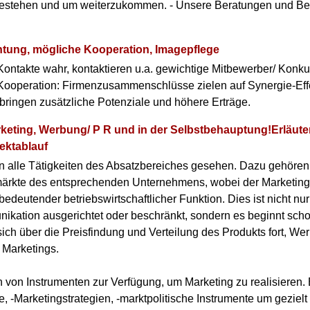
bestehen und um weiterzukommen. - Unsere Beratungen und Be
tung, mögliche Kooperation, Imagepflege
ontakte wahr, kontaktieren u.a. gewichtige Mitbewerber/ Konku
r Kooperation: Firmenzusammenschlüsse zielen auf Synergie-Eff
ringen zusätzliche Potenziale und höhere Erträge.
arketing, Werbung/ P R und in der Selbstbehauptung!Erläut
ektablauf
n alle Tätigkeiten des Absatzbereiches gesehen. Dazu gehören
ärkte des entsprechenden Unternehmens, wobei der Marketing-
bedeutender betriebswirtschaftlicher Funktion. Dies ist nicht n
ation ausgerichtet oder beschränkt, sondern es beginnt scho
sich über die Preisfindung und Verteilung des Produkts fort, We
s Marketings.
 von Instrumenten zur Verfügung, um Marketing zu realisieren.
e, -Marketingstrategien, -marktpolitische Instrumente um gezie