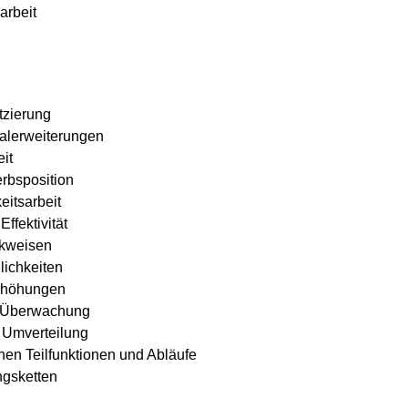
arbeit
tzierung
alerweiterungen
it
rbsposition
eitsarbeit
ffektivität
nkweisen
lichkeiten
rhöhungen
d Überwachung
 Umverteilung
chen Teilfunktionen und Abläufe
ngsketten