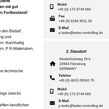
zierte
Mobil
en mit gut
+49 (0) 172 6749 665
en Fortbestand!
Fax
+49 (0) 6184 9011 55
E-Mail
 den Bedarf,
p.laske@laske-controlling.de
ung und
en: Nachhaltig
n, P R-Materialien,
2. Standort
Klosterholzweg 18 b
24944 Flensburg
GERMANY
rne technische
Telefon
+49 (0) 4615 00342 75
Mobil
hings zwecks
+49 (0) 172 6749 665
E-Mail
rften beruflichen
p.laske@laske-controlling.de