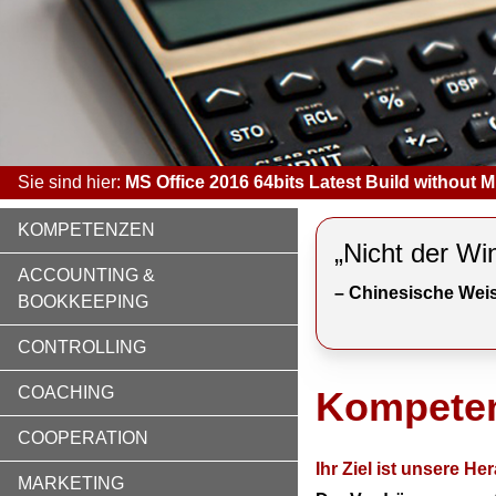
Sie sind hier:
MS Office 2016 64bits Latest Build without M
KOMPETENZEN
„Nicht der Wi
ACCOUNTING &
– Chinesische Weis
BOOKKEEPING
CONTROLLING
COACHING
Kompete
COOPERATION
Ihr Ziel ist unsere H
MARKETING