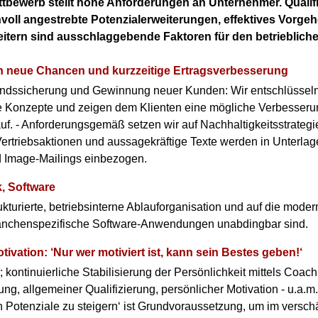
bewerb stellt hohe Anforderungen an Unternehmer. Qualifi
nvoll angestrebte Potenzialerweiterungen, effektives Vorgeh
eitern sind ausschlaggebende Faktoren für den betrieblich
 neue Chancen und kurzzeitige Ertragsverbesserung
ndssicherung und Gewinnung neuer Kunden: Wir entschlüsseln
he Konzepte und zeigen dem Klienten eine mögliche Verbesser
uf. - Anforderungsgemäß setzen wir auf Nachhaltigkeitsstrategi
ertriebsaktionen und aussagekräftige Texte werden in Unterlage
 Image-Mailings einbezogen.
k, Software
ukturierte, betriebsinterne Ablauforganisation und auf die mode
anchenspezifische Software-Anwendungen unabdingbar sind.
tivation: ‘Nur wer motiviert ist, kann sein Bestes geben!‘
kontinuierliche Stabilisierung der Persönlichkeit mittels Coac
ng, allgemeiner Qualifizierung, persönlicher Motivation - u.a.m.
n Potenziale zu steigern‘ ist Grundvoraussetzung, um im verschä