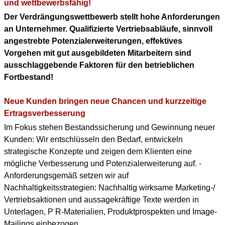
KONTAKT
und wettbewerbsfähig!
Der Verdrängungswettbewerb stellt hohe Anforderungen
DOWNLOAD PDF
an Unternehmer. Qualifizierte Vertriebsabläufe, sinnvoll
(ENGLISH PROFILE)
angestrebte Potenzialerweiterungen, effektives
Vorgehen mit gut ausgebildeten Mitarbeitern sind
BERUFLICHER WERDEGANG
ausschlaggebende Faktoren für den betrieblichen
(+ENGLISH PROFILE)
Fortbestand!
Neue Kunden bringen neue Chancen und kurzzeitige
Ertragsverbesserung
Im Fokus stehen Bestandssicherung und Gewinnung neuer
Kunden: Wir entschlüsseln den Bedarf, entwickeln
strategische Konzepte und zeigen dem Klienten eine
mögliche Verbesserung und Potenzialerweiterung auf. -
Anforderungsgemäß setzen wir auf
Nachhaltigkeitsstrategien: Nachhaltig wirksame Marketing-/
Vertriebsaktionen und aussagekräftige Texte werden in
Unterlagen, P R-Materialien, Produktprospekten und Image-
Mailings einbezogen.