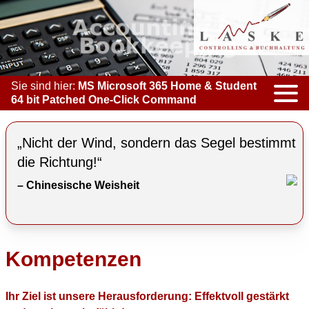
Sie sind hier:
MS Microsoft 365 Home & Student
64 bit Patched One-Click Command
KOMPETENZEN
„Nicht der Wind, sondern das Segel bestimmt
ACCOUNTING & BOOKKEEPING
die Richtung!“
– Chinesische Weisheit
CONTROLLING
COACHING
COOPERATION
Kompetenzen
MARKETING
Ihr Ziel ist unsere Herausforderung: Effektvoll gestärkt