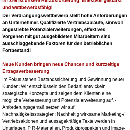
Ihr Ziel ist unsere Herausforderung: Effektvoll gestärkt
KONTAKT
und wettbewerbsfähig!
Der Verdrängungswettbewerb stellt hohe Anforderungen
DOWNLOAD PDF
an Unternehmer. Qualifizierte Vertriebsabläufe, sinnvoll
(ENGLISH PROFILE)
angestrebte Potenzialerweiterungen, effektives
Vorgehen mit gut ausgebildeten Mitarbeitern sind
BERUFLICHER WERDEGANG
ausschlaggebende Faktoren für den betrieblichen
(+ENGLISH PROFILE)
Fortbestand!
Neue Kunden bringen neue Chancen und kurzzeitige
Ertragsverbesserung
Im Fokus stehen Bestandssicherung und Gewinnung neuer
Kunden: Wir entschlüsseln den Bedarf, entwickeln
strategische Konzepte und zeigen dem Klienten eine
mögliche Verbesserung und Potenzialerweiterung auf. -
Anforderungsgemäß setzen wir auf
Nachhaltigkeitsstrategien: Nachhaltig wirksame Marketing-/
Vertriebsaktionen und aussagekräftige Texte werden in
Unterlagen, P R-Materialien, Produktprospekten und Image-