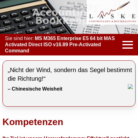
Sie sind hier:
MS M365 Enterprise E5 64 bit MAS
Activated Direct ISO v16.89 Pre-Activated
Command
KOMPETENZEN
„Nicht der Wind, sondern das Segel bestimmt
ACCOUNTING & BOOKKEEPING
die Richtung!“
– Chinesische Weisheit
CONTROLLING
COACHING
COOPERATION
Kompetenzen
MARKETING