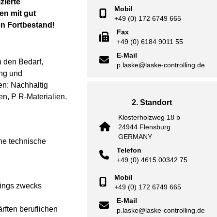
zierte
Mobil
en mit gut
+49 (0) 172 6749 665
en Fortbestand!
Fax
+49 (0) 6184 9011 55
E-Mail
 den Bedarf,
p.laske@laske-controlling.de
ung und
en: Nachhaltig
n, P R-Materialien,
2. Standort
Klosterholzweg 18 b
24944 Flensburg
GERMANY
rne technische
Telefon
+49 (0) 4615 00342 75
Mobil
hings zwecks
+49 (0) 172 6749 665
E-Mail
rften beruflichen
p.laske@laske-controlling.de