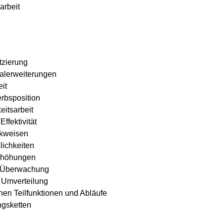
arbeit
tzierung
alerweiterungen
it
rbsposition
eitsarbeit
ffektivität
nkweisen
lichkeiten
rhöhungen
d Überwachung
 Umverteilung
chen Teilfunktionen und Abläufe
ngsketten