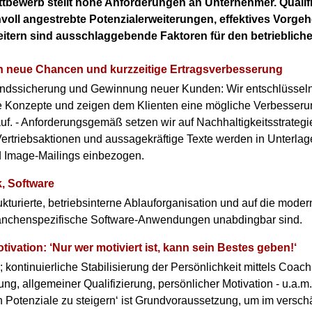
bewerb stellt hohe Anforderungen an Unternehmer. Qualifi
nvoll angestrebte Potenzialerweiterungen, effektives Vorgeh
eitern sind ausschlaggebende Faktoren für den betrieblich
 neue Chancen und kurzzeitige Ertragsverbesserung
ndssicherung und Gewinnung neuer Kunden: Wir entschlüsseln
he Konzepte und zeigen dem Klienten eine mögliche Verbesser
uf. - Anforderungsgemäß setzen wir auf Nachhaltigkeitsstrategi
ertriebsaktionen und aussagekräftige Texte werden in Unterlage
 Image-Mailings einbezogen.
k, Software
ukturierte, betriebsinterne Ablauforganisation und auf die mode
anchenspezifische Software-Anwendungen unabdingbar sind.
tivation: ‘Nur wer motiviert ist, kann sein Bestes geben!‘
kontinuierliche Stabilisierung der Persönlichkeit mittels Coac
ng, allgemeiner Qualifizierung, persönlicher Motivation - u.a.m.
n Potenziale zu steigern‘ ist Grundvoraussetzung, um im verschä