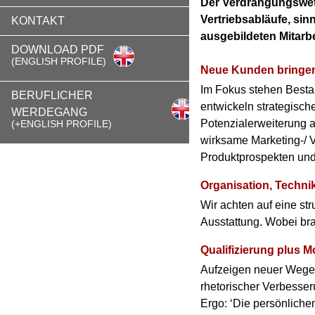
Der Verdrängungswett
Vertriebsabläufe, sin
KONTAKT
ausgebildeten Mitarb
DOWNLOAD PDF
(ENGLISH PROFILE)
Neue Kunden bringen
Im Fokus stehen Besta
BERUFLICHER
entwickeln strategisc
WERDEGANG
Potenzialerweiterung a
(+ENGLISH PROFILE)
wirksame Marketing-/ V
Produktprospekten und
Organisation, Techni
Wir achten auf eine str
Ausstattung. Wobei br
Qualifizierung plus Mo
Aufzeigen neuer Wege; 
rhetorischer Verbesseru
Ergo: ‘Die persönliche