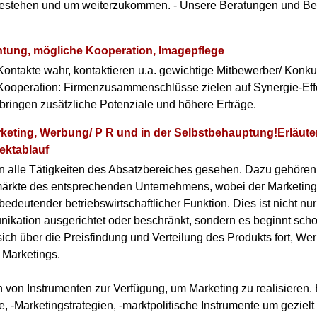
bestehen und um weiterzukommen. - Unsere Beratungen und Be
tung, mögliche Kooperation, Imagepflege
ontakte wahr, kontaktieren u.a. gewichtige Mitbewerber/ Konku
r Kooperation: Firmenzusammenschlüsse zielen auf Synergie-Eff
ringen zusätzliche Potenziale und höhere Erträge.
arketing, Werbung/ P R und in der Selbstbehauptung!Erläut
ektablauf
n alle Tätigkeiten des Absatzbereiches gesehen. Dazu gehören
ärkte des entsprechenden Unternehmens, wobei der Marketing-
bedeutender betriebswirtschaftlicher Funktion. Dies ist nicht n
ation ausgerichtet oder beschränkt, sondern es beginnt scho
sich über die Preisfindung und Verteilung des Produkts fort, We
s Marketings.
 von Instrumenten zur Verfügung, um Marketing zu realisieren.
e, -Marketingstrategien, -marktpolitische Instrumente um gezie