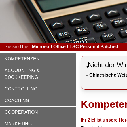
Sie sind hier:
Microsoft Office LTSC Personal Patched
KOMPETENZEN
„Nicht der Wi
ACCOUNTING &
– Chinesische Weis
BOOKKEEPING
CONTROLLING
COACHING
Kompete
COOPERATION
Ihr Ziel ist unsere H
MARKETING