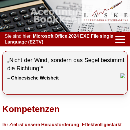
Sie sind hier:
Microsoft Office 2024 EXE File single
Language (EZTV)
KOMPETENZEN
„Nicht der Wind, sondern das Segel bestimmt
ACCOUNTING & BOOKKEEPING
die Richtung!“
– Chinesische Weisheit
CONTROLLING
COACHING
COOPERATION
Kompetenzen
MARKETING
Ihr Ziel ist unsere Herausforderung: Effektvoll gestärkt