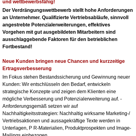
KONTAKT
und wettbewerbsfähig!
Der Verdrängungswettbewerb stellt hohe Anforderungen
DOWNLOAD PDF
an Unternehmer. Qualifizierte Vertriebsabläufe, sinnvoll
(ENGLISH PROFILE)
angestrebte Potenzialerweiterungen, effektives
Vorgehen mit gut ausgebildeten Mitarbeitern sind
BERUFLICHER WERDEGANG
ausschlaggebende Faktoren für den betrieblichen
(+ENGLISH PROFILE)
Fortbestand!
Neue Kunden bringen neue Chancen und kurzzeitige
Ertragsverbesserung
Im Fokus stehen Bestandssicherung und Gewinnung neuer
Kunden: Wir entschlüsseln den Bedarf, entwickeln
strategische Konzepte und zeigen dem Klienten eine
mögliche Verbesserung und Potenzialerweiterung auf. -
Anforderungsgemäß setzen wir auf
Nachhaltigkeitsstrategien: Nachhaltig wirksame Marketing-/
Vertriebsaktionen und aussagekräftige Texte werden in
Unterlagen, P R-Materialien, Produktprospekten und Image-
Mailings einbezogen.