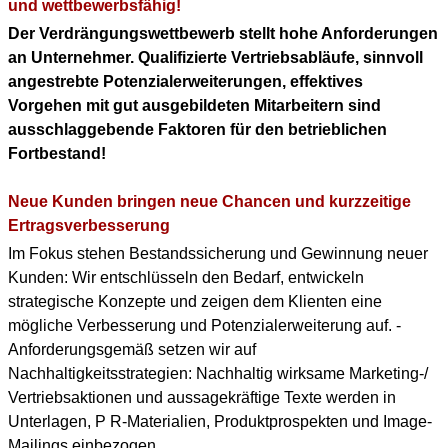
KONTAKT
und wettbewerbsfähig!
Der Verdrängungswettbewerb stellt hohe Anforderungen
DOWNLOAD PDF
an Unternehmer. Qualifizierte Vertriebsabläufe, sinnvoll
(ENGLISH PROFILE)
angestrebte Potenzialerweiterungen, effektives
Vorgehen mit gut ausgebildeten Mitarbeitern sind
BERUFLICHER WERDEGANG
ausschlaggebende Faktoren für den betrieblichen
(+ENGLISH PROFILE)
Fortbestand!
Neue Kunden bringen neue Chancen und kurzzeitige
Ertragsverbesserung
Im Fokus stehen Bestandssicherung und Gewinnung neuer
Kunden: Wir entschlüsseln den Bedarf, entwickeln
strategische Konzepte und zeigen dem Klienten eine
mögliche Verbesserung und Potenzialerweiterung auf. -
Anforderungsgemäß setzen wir auf
Nachhaltigkeitsstrategien: Nachhaltig wirksame Marketing-/
Vertriebsaktionen und aussagekräftige Texte werden in
Unterlagen, P R-Materialien, Produktprospekten und Image-
Mailings einbezogen.