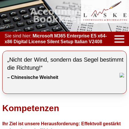
Sie sind hier:
Microsoft M365 Enterprise E5 x64-
x86 Digital License Silent Setup Italian V2408
KOMPETENZEN
„Nicht der Wind, sondern das Segel bestimmt
ACCOUNTING & BOOKKEEPING
die Richtung!“
– Chinesische Weisheit
CONTROLLING
COACHING
COOPERATION
Kompetenzen
MARKETING
Ihr Ziel ist unsere Herausforderung: Effektvoll gestärkt