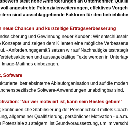
bewerb stellt hohe Anforderungen an Unternehmer. Qualifi
nvoll angestrebte Potenzialerweiterungen, effektives Vorgeh
eitern sind ausschlaggebende Faktoren für den betrieblich
 neue Chancen und kurzzeitige Ertragsverbesserung
ndssicherung und Gewinnung neuer Kunden: Wir entschlüsseln
he Konzepte und zeigen dem Klienten eine mögliche Verbesser
uf. - Anforderungsgemäß setzen wir auf Nachhaltigkeitsstrategi
ertriebsaktionen und aussagekräftige Texte werden in Unterlage
 Image-Mailings einbezogen.
k, Software
ukturierte, betriebsinterne Ablauforganisation und auf die mode
anchenspezifische Software-Anwendungen unabdingbar sind.
tivation: ‘Nur wer motiviert ist, kann sein Bestes geben!‘
kontinuierliche Stabilisierung der Persönlichkeit mittels Coac
ng, allgemeiner Qualifizierung, persönlicher Motivation - u.a.m.
n Potenziale zu steigern‘ ist Grundvoraussetzung, um im verschä