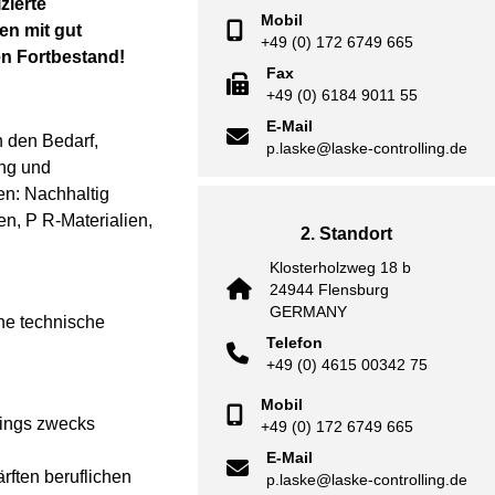
zierte
Mobil
en mit gut
+49 (0) 172 6749 665
en Fortbestand!
Fax
+49 (0) 6184 9011 55
E-Mail
 den Bedarf,
p.laske@laske-controlling.de
ung und
en: Nachhaltig
n, P R-Materialien,
2. Standort
Klosterholzweg 18 b
24944 Flensburg
GERMANY
rne technische
Telefon
+49 (0) 4615 00342 75
Mobil
hings zwecks
+49 (0) 172 6749 665
E-Mail
rften beruflichen
p.laske@laske-controlling.de