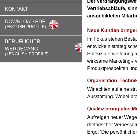
Der Verdrängungswett
Vertriebsabläufe, sin
KONTAKT
ausgebildeten Mitarb
DOWNLOAD PDF
(ENGLISH PROFILE)
Neue Kunden bringen
Im Fokus stehen Besta
BERUFLICHER
entwickeln strategisc
WERDEGANG
Potenzialerweiterung a
(+ENGLISH PROFILE)
wirksame Marketing-/ V
Produktprospekten und
Organisation, Techni
Wir achten auf eine str
Ausstattung. Wobei br
Qualifizierung plus Mo
Aufzeigen neuer Wege; 
rhetorischer Verbesseru
Ergo: ‘Die persönliche