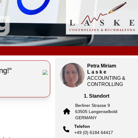
Petra Miriam
ng!“
L a s k e
ACCOUNTING &
CONTROLLING
1. Standort
Berliner Strasse 9
63505 Langenselbold
GERMANY
Telefon
+49 (0) 6184 64417