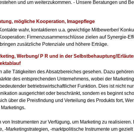
bestehen und um weiterzukommen. - Unsere Beratungen und Be
tung, mögliche Kooperation, Imagepflege
ontakte wahr, kontaktieren u.a. gewichtige Mitbewerber/ Konku
r Kooperation: Firmenzusammenschlüsse zielen auf Synergie-Eff
ringen zusätzliche Potenziale und höhere Erträge.
arketing, Werbung/ P R und in der Selbstbehauptung!Erläut
ektablauf
n alle Tätigkeiten des Absatzbereiches gesehen. Dazu gehören
ärkte des entsprechenden Unternehmens, wobei der Marketing-
bedeutender betriebswirtschaftlicher Funktion. Dies ist nicht n
ation ausgerichtet oder beschränkt, sondern es beginnt scho
sich über die Preisfindung und Verteilung des Produkts fort, We
s Marketings.
 von Instrumenten zur Verfügung, um Marketing zu realisieren.
e, -Marketingstrategien, -marktpolitische Instrumente um gezie