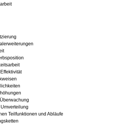
arbeit
tzierung
alerweiterungen
it
rbsposition
eitsarbeit
ffektivität
nkweisen
lichkeiten
rhöhungen
d Überwachung
 Umverteilung
chen Teilfunktionen und Abläufe
ngsketten