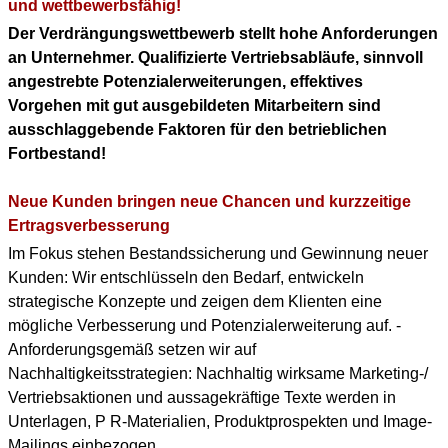
KONTAKT
und wettbewerbsfähig!
Der Verdrängungswettbewerb stellt hohe Anforderungen
DOWNLOAD PDF
an Unternehmer. Qualifizierte Vertriebsabläufe, sinnvoll
(ENGLISH PROFILE)
angestrebte Potenzialerweiterungen, effektives
Vorgehen mit gut ausgebildeten Mitarbeitern sind
BERUFLICHER WERDEGANG
ausschlaggebende Faktoren für den betrieblichen
(+ENGLISH PROFILE)
Fortbestand!
Neue Kunden bringen neue Chancen und kurzzeitige
Ertragsverbesserung
Im Fokus stehen Bestandssicherung und Gewinnung neuer
Kunden: Wir entschlüsseln den Bedarf, entwickeln
strategische Konzepte und zeigen dem Klienten eine
mögliche Verbesserung und Potenzialerweiterung auf. -
Anforderungsgemäß setzen wir auf
Nachhaltigkeitsstrategien: Nachhaltig wirksame Marketing-/
Vertriebsaktionen und aussagekräftige Texte werden in
Unterlagen, P R-Materialien, Produktprospekten und Image-
Mailings einbezogen.