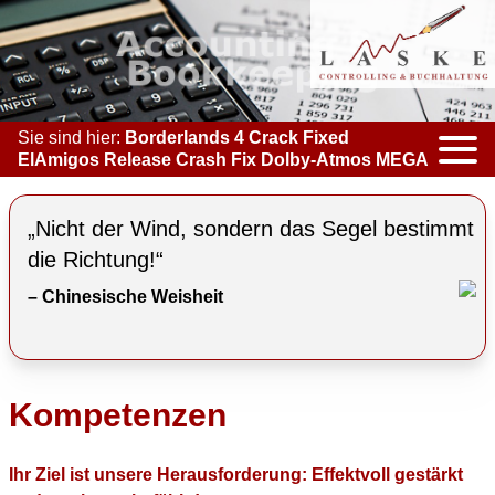
Sie sind hier:
Borderlands 4 Crack Fixed
ElAmigos Release Crash Fix Dolby-Atmos MEGA
KOMPETENZEN
„Nicht der Wind, sondern das Segel bestimmt
ACCOUNTING & BOOKKEEPING
die Richtung!“
– Chinesische Weisheit
CONTROLLING
COACHING
COOPERATION
Kompetenzen
MARKETING
Ihr Ziel ist unsere Herausforderung: Effektvoll gestärkt