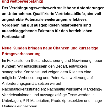
KONTAKT
und wettbewerbsfähig!
Der Verdrängungswettbewerb stellt hohe Anforderungen
DOWNLOAD PDF
an Unternehmer. Qualifizierte Vertriebsabläufe, sinnvoll
(ENGLISH PROFILE)
angestrebte Potenzialerweiterungen, effektives
Vorgehen mit gut ausgebildeten Mitarbeitern sind
BERUFLICHER WERDEGANG
ausschlaggebende Faktoren für den betrieblichen
(+ENGLISH PROFILE)
Fortbestand!
Neue Kunden bringen neue Chancen und kurzzeitige
Ertragsverbesserung
Im Fokus stehen Bestandssicherung und Gewinnung neuer
Kunden: Wir entschlüsseln den Bedarf, entwickeln
strategische Konzepte und zeigen dem Klienten eine
mögliche Verbesserung und Potenzialerweiterung auf. -
Anforderungsgemäß setzen wir auf
Nachhaltigkeitsstrategien: Nachhaltig wirksame Marketing-/
Vertriebsaktionen und aussagekräftige Texte werden in
Unterlagen, P R-Materialien, Produktprospekten und Image-
Mailings einbezogen.