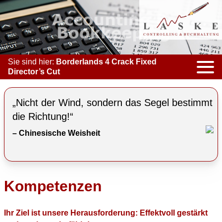
Sie sind hier:
Borderlands 4 Crack Fixed
Director’s Cut
KOMPETENZEN
„Nicht der Wind, sondern das Segel bestimmt
ACCOUNTING & BOOKKEEPING
die Richtung!“
– Chinesische Weisheit
CONTROLLING
COACHING
COOPERATION
Kompetenzen
MARKETING
Ihr Ziel ist unsere Herausforderung: Effektvoll gestärkt