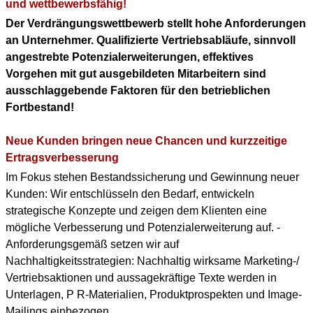
KONTAKT
und wettbewerbsfähig!
Der Verdrängungswettbewerb stellt hohe Anforderungen
DOWNLOAD PDF
an Unternehmer. Qualifizierte Vertriebsabläufe, sinnvoll
(ENGLISH PROFILE)
angestrebte Potenzialerweiterungen, effektives
Vorgehen mit gut ausgebildeten Mitarbeitern sind
BERUFLICHER WERDEGANG
ausschlaggebende Faktoren für den betrieblichen
(+ENGLISH PROFILE)
Fortbestand!
Neue Kunden bringen neue Chancen und kurzzeitige
Ertragsverbesserung
Im Fokus stehen Bestandssicherung und Gewinnung neuer
Kunden: Wir entschlüsseln den Bedarf, entwickeln
strategische Konzepte und zeigen dem Klienten eine
mögliche Verbesserung und Potenzialerweiterung auf. -
Anforderungsgemäß setzen wir auf
Nachhaltigkeitsstrategien: Nachhaltig wirksame Marketing-/
Vertriebsaktionen und aussagekräftige Texte werden in
Unterlagen, P R-Materialien, Produktprospekten und Image-
Mailings einbezogen.