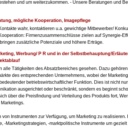
bestehen und um weiterzukommen. - Unsere Beratungen und Be
tung, mögliche Kooperation, Imagepflege
ontakte wahr, kontaktieren u.a. gewichtige Mitbewerber/ Konku
r Kooperation: Firmenzusammenschlüsse zielen auf Synergie-Eff
ringen zusätzliche Potenziale und höhere Erträge.
arketing, Werbung/ P R und in der Selbstbehauptung!Erläut
ektablauf
n alle Tätigkeiten des Absatzbereiches gesehen. Dazu gehören
ärkte des entsprechenden Unternehmens, wobei der Marketing-
bedeutender betriebswirtschaftlicher Funktion. Dies ist nicht n
ation ausgerichtet oder beschränkt, sondern es beginnt scho
sich über die Preisfindung und Verteilung des Produkts fort, We
s Marketings.
 von Instrumenten zur Verfügung, um Marketing zu realisieren.
e, -Marketingstrategien, -marktpolitische Instrumente um gezie