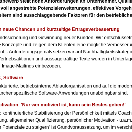
bewerb stellt hohe Anforderungen an Unternehmer. Qualifi
nvoll angestrebte Potenzialerweiterungen, effektives Vorgeh
eitern sind ausschlaggebende Faktoren für den betrieblich
 neue Chancen und kurzzeitige Ertragsverbesserung
ndssicherung und Gewinnung neuer Kunden: Wir entschlüsseln
he Konzepte und zeigen dem Klienten eine mögliche Verbesser
uf. - Anforderungsgemäß setzen wir auf Nachhaltigkeitsstrategi
ertriebsaktionen und aussagekräftige Texte werden in Unterlage
 Image-Mailings einbezogen.
k, Software
ukturierte, betriebsinterne Ablauforganisation und auf die mode
anchenspezifische Software-Anwendungen unabdingbar sind.
tivation: ‘Nur wer motiviert ist, kann sein Bestes geben!‘
kontinuierliche Stabilisierung der Persönlichkeit mittels Coac
ng, allgemeiner Qualifizierung, persönlicher Motivation - u.a.m.
n Potenziale zu steigern‘ ist Grundvoraussetzung, um im verschä