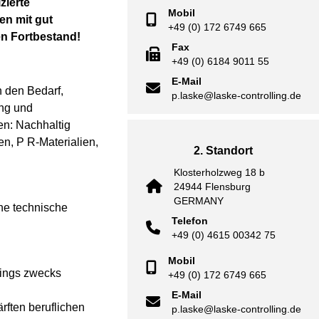
zierte
Mobil
en mit gut
+49 (0) 172 6749 665
en Fortbestand!
Fax
+49 (0) 6184 9011 55
E-Mail
 den Bedarf,
p.laske@laske-controlling.de
ung und
en: Nachhaltig
n, P R-Materialien,
2. Standort
Klosterholzweg 18 b
24944 Flensburg
GERMANY
rne technische
Telefon
+49 (0) 4615 00342 75
Mobil
hings zwecks
+49 (0) 172 6749 665
E-Mail
rften beruflichen
p.laske@laske-controlling.de