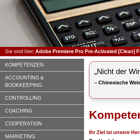
Sie sind hier:
Adobe Premiere Pro Pre-Activated [Clean] F
KOMPETENZEN
„Nicht der Wi
ACCOUNTING &
– Chinesische Weis
BOOKKEEPING
CONTROLLING
COACHING
Kompete
COOPERATION
Ihr Ziel ist unsere H
MARKETING