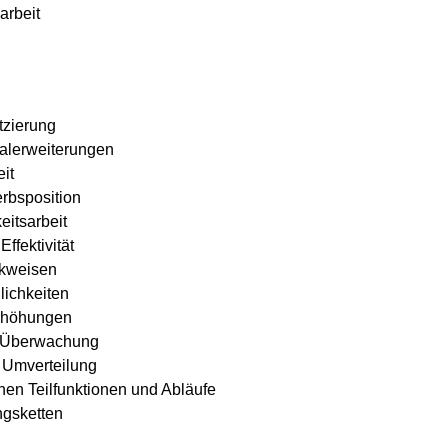
arbeit
tzierung
alerweiterungen
it
rbsposition
eitsarbeit
ffektivität
nkweisen
lichkeiten
rhöhungen
d Überwachung
 Umverteilung
chen Teilfunktionen und Abläufe
ngsketten