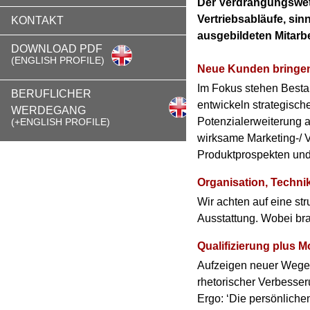
Der Verdrängungswett
Vertriebsabläufe, sin
KONTAKT
ausgebildeten Mitarb
DOWNLOAD PDF
(ENGLISH PROFILE)
Neue Kunden bringen
Im Fokus stehen Besta
BERUFLICHER
entwickeln strategisc
WERDEGANG
Potenzialerweiterung a
(+ENGLISH PROFILE)
wirksame Marketing-/ V
Produktprospekten und
Organisation, Techni
Wir achten auf eine str
Ausstattung. Wobei br
Qualifizierung plus Mo
Aufzeigen neuer Wege; 
rhetorischer Verbesseru
Ergo: ‘Die persönliche