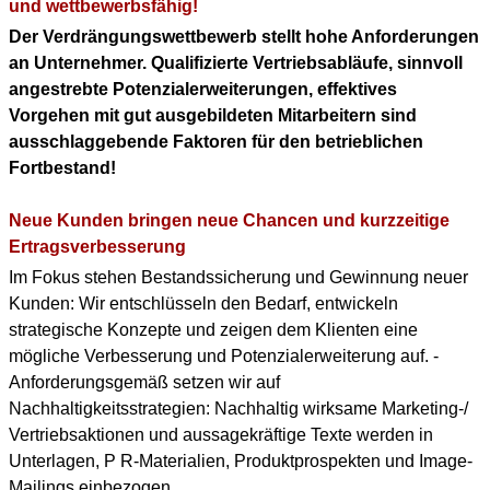
KONTAKT
und wettbewerbsfähig!
Der Verdrängungswettbewerb stellt hohe Anforderungen
DOWNLOAD PDF
an Unternehmer. Qualifizierte Vertriebsabläufe, sinnvoll
(ENGLISH PROFILE)
angestrebte Potenzialerweiterungen, effektives
Vorgehen mit gut ausgebildeten Mitarbeitern sind
BERUFLICHER WERDEGANG
ausschlaggebende Faktoren für den betrieblichen
(+ENGLISH PROFILE)
Fortbestand!
Neue Kunden bringen neue Chancen und kurzzeitige
Ertragsverbesserung
Im Fokus stehen Bestandssicherung und Gewinnung neuer
Kunden: Wir entschlüsseln den Bedarf, entwickeln
strategische Konzepte und zeigen dem Klienten eine
mögliche Verbesserung und Potenzialerweiterung auf. -
Anforderungsgemäß setzen wir auf
Nachhaltigkeitsstrategien: Nachhaltig wirksame Marketing-/
Vertriebsaktionen und aussagekräftige Texte werden in
Unterlagen, P R-Materialien, Produktprospekten und Image-
Mailings einbezogen.