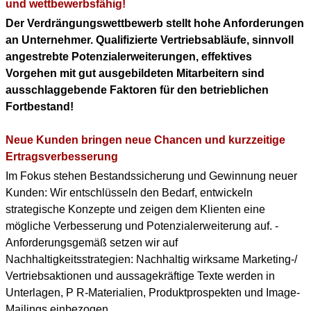
KONTAKT
und wettbewerbsfähig!
Der Verdrängungswettbewerb stellt hohe Anforderungen
DOWNLOAD PDF
an Unternehmer. Qualifizierte Vertriebsabläufe, sinnvoll
(ENGLISH PROFILE)
angestrebte Potenzialerweiterungen, effektives
Vorgehen mit gut ausgebildeten Mitarbeitern sind
BERUFLICHER WERDEGANG
ausschlaggebende Faktoren für den betrieblichen
(+ENGLISH PROFILE)
Fortbestand!
Neue Kunden bringen neue Chancen und kurzzeitige
Ertragsverbesserung
Im Fokus stehen Bestandssicherung und Gewinnung neuer
Kunden: Wir entschlüsseln den Bedarf, entwickeln
strategische Konzepte und zeigen dem Klienten eine
mögliche Verbesserung und Potenzialerweiterung auf. -
Anforderungsgemäß setzen wir auf
Nachhaltigkeitsstrategien: Nachhaltig wirksame Marketing-/
Vertriebsaktionen und aussagekräftige Texte werden in
Unterlagen, P R-Materialien, Produktprospekten und Image-
Mailings einbezogen.