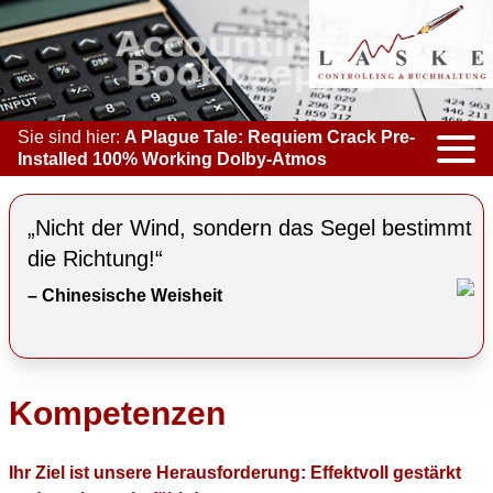
Sie sind hier:
A Plague Tale: Requiem Crack Pre-
Installed 100% Working Dolby-Atmos
KOMPETENZEN
„Nicht der Wind, sondern das Segel bestimmt
ACCOUNTING & BOOKKEEPING
die Richtung!“
– Chinesische Weisheit
CONTROLLING
COACHING
COOPERATION
Kompetenzen
MARKETING
Ihr Ziel ist unsere Herausforderung: Effektvoll gestärkt